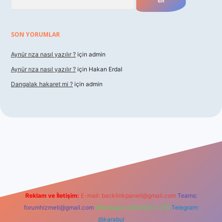
SON YORUMLAR
Aynür rıza nasıl yazılır ?
için
admin
Aynür rıza nasıl yazılır ?
için
Hakan Erdal
Dangalak hakaret mi ?
için
admin
betxper
Reklam ve İletişim:
E-mail:
backlinkpaneli@gmail.com
Teams:
forumhizmeti@gmail.com
Whatsapp: 0262 606 0 726
Telegram:
@karabul