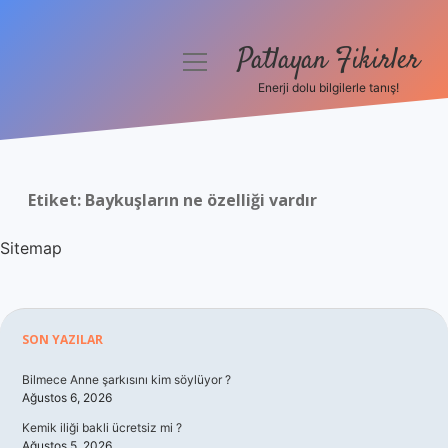
Patlayan Fikirler
menüyü
aç
Enerji dolu bilgilerle tanış!
Anasayfa
Gizlilik Politikası
Etiket:
Baykuşların ne özelliği vardır
Yasal Uyarı
Sitemap
Hakkımızda
Sidebar
SON YAZILAR
Bilmece Anne şarkısını kim söylüyor ?
Ağustos 6, 2026
Kemik iliği bakli ücretsiz mi ?
Ağustos 5, 2026