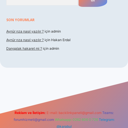
SON YORUMLAR
Aynür rıza nasıl yazılır ?
için
admin
Aynür rıza nasıl yazılır ?
için
Hakan Erdal
Dangalak hakaret mi ?
için
admin
betxper
Reklam ve İletişim:
E-mail:
backlinkpaneli@gmail.com
Teams:
forumhizmeti@gmail.com
Whatsapp: 0262 606 0 726
Telegram:
@karabul