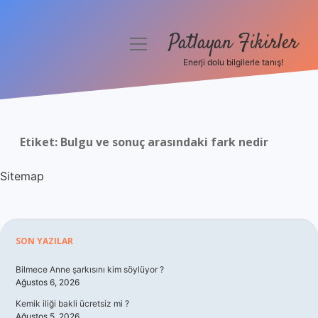
Patlayan Fikirler
menüyü
aç
Enerji dolu bilgilerle tanış!
Anasayfa
Gizlilik Politikası
Etiket:
Bulgu ve sonuç arasındaki fark nedir
Yasal Uyarı
Sitemap
Hakkımızda
Sidebar
SON YAZILAR
Bilmece Anne şarkısını kim söylüyor ?
Ağustos 6, 2026
Kemik iliği bakli ücretsiz mi ?
Ağustos 5, 2026