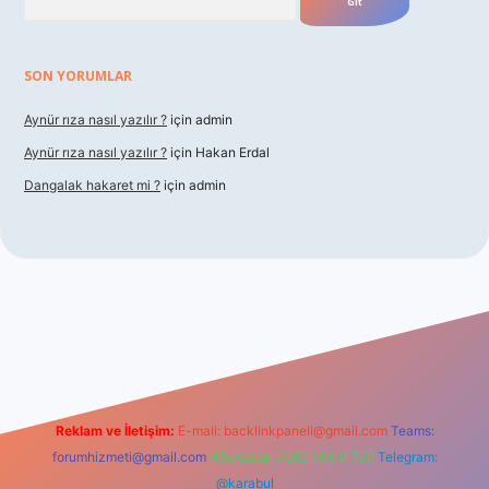
SON YORUMLAR
Aynür rıza nasıl yazılır ?
için
admin
Aynür rıza nasıl yazılır ?
için
Hakan Erdal
Dangalak hakaret mi ?
için
admin
r
Reklam ve İletişim:
E-mail:
backlinkpaneli@gmail.com
Teams:
forumhizmeti@gmail.com
Whatsapp: 0262 606 0 726
Telegram:
@karabul