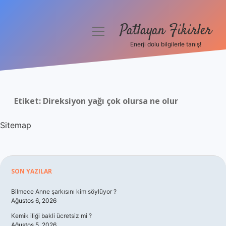
Patlayan Fikirler
menüyü
aç
Enerji dolu bilgilerle tanış!
Anasayfa
Gizlilik Politikası
Etiket:
Direksiyon yağı çok olursa ne olur
Yasal Uyarı
Sitemap
Hakkımızda
Sidebar
SON YAZILAR
Bilmece Anne şarkısını kim söylüyor ?
Ağustos 6, 2026
Kemik iliği bakli ücretsiz mi ?
Ağustos 5, 2026