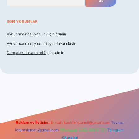
SON YORUMLAR
Aynür rıza nasıl yazılır ?
için
admin
Aynür rıza nasıl yazılır ?
için
Hakan Erdal
Dangalak hakaret mi ?
için
admin
r
Reklam ve İletişim:
E-mail:
backlinkpaneli@gmail.com
Teams:
forumhizmeti@gmail.com
Whatsapp: 0262 606 0 726
Telegram:
@karabul