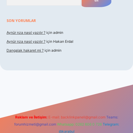
SON YORUMLAR
Aynür rıza nasıl yazılır ?
için
admin
Aynür rıza nasıl yazılır ?
için
Hakan Erdal
Dangalak hakaret mi ?
için
admin
betxper
Reklam ve İletişim:
E-mail:
backlinkpaneli@gmail.com
Teams:
forumhizmeti@gmail.com
Whatsapp: 0262 606 0 726
Telegram:
@karabul