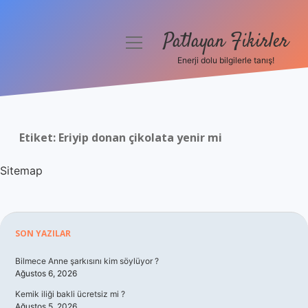
Patlayan Fikirler
menüyü
aç
Enerji dolu bilgilerle tanış!
Anasayfa
Gizlilik Politikası
Etiket:
Eriyip donan çikolata yenir mi
Yasal Uyarı
Sitemap
Hakkımızda
Sidebar
SON YAZILAR
Bilmece Anne şarkısını kim söylüyor ?
Ağustos 6, 2026
Kemik iliği bakli ücretsiz mi ?
Ağustos 5, 2026