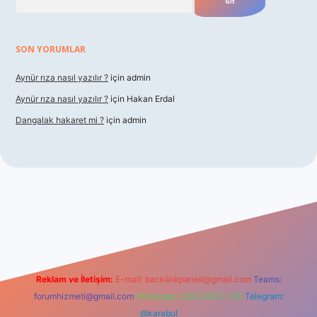
SON YORUMLAR
Aynür rıza nasıl yazılır ?
için
admin
Aynür rıza nasıl yazılır ?
için
Hakan Erdal
Dangalak hakaret mi ?
için
admin
betxper
Reklam ve İletişim:
E-mail:
backlinkpaneli@gmail.com
Teams:
forumhizmeti@gmail.com
Whatsapp: 0262 606 0 726
Telegram:
@karabul