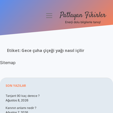
Patlayan Fikirler
menüyü
aç
Enerji dolu bilgilerle tanış!
Anasayfa
Gizlilik Politikası
Etiket:
Gece çuha çiçeği yağı nasıl içilir
Yasal Uyarı
Sitemap
Hakkımızda
Sidebar
SON YAZILAR
Tanjant 90 kaç derece ?
Ağustos 8, 2026
Kanının anlamı nedir ?
Ağustos 7, 2026