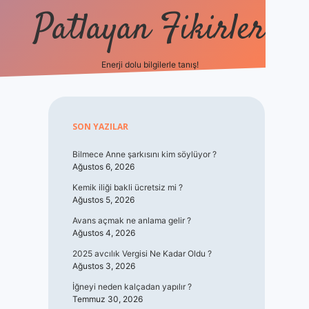
Patlayan Fikirler
Enerji dolu bilgilerle tanış!
betxper
Sidebar
SON YAZILAR
Bilmece Anne şarkısını kim söylüyor ?
Ağustos 6, 2026
Kemik iliği bakli ücretsiz mi ?
Ağustos 5, 2026
Avans açmak ne anlama gelir ?
Ağustos 4, 2026
2025 avcılık Vergisi Ne Kadar Oldu ?
Ağustos 3, 2026
İğneyi neden kalçadan yapılır ?
Temmuz 30, 2026