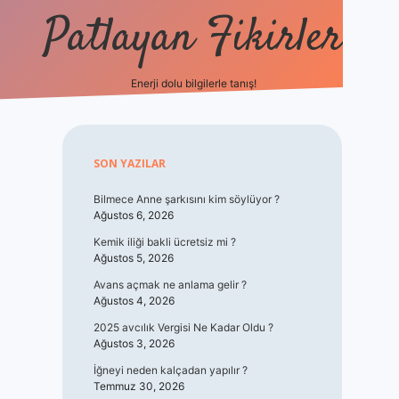
Patlayan Fikirler
Enerji dolu bilgilerle tanış!
betxper
Sidebar
SON YAZILAR
Bilmece Anne şarkısını kim söylüyor ?
Ağustos 6, 2026
Kemik iliği bakli ücretsiz mi ?
Ağustos 5, 2026
Avans açmak ne anlama gelir ?
Ağustos 4, 2026
2025 avcılık Vergisi Ne Kadar Oldu ?
Ağustos 3, 2026
İğneyi neden kalçadan yapılır ?
Temmuz 30, 2026