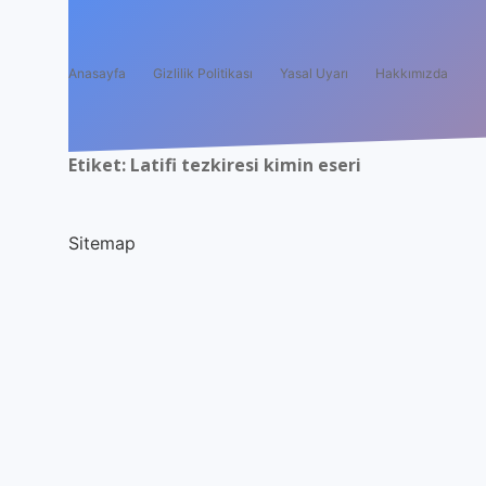
Anasayfa
Gizlilik Politikası
Yasal Uyarı
Hakkımızda
Etiket:
Latifi tezkiresi kimin eseri
Sitemap