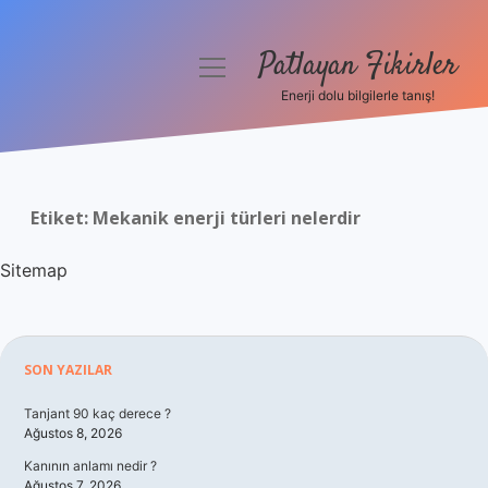
Patlayan Fikirler
menüyü
aç
Enerji dolu bilgilerle tanış!
Anasayfa
Gizlilik Politikası
Etiket:
Mekanik enerji türleri nelerdir
Yasal Uyarı
Sitemap
Hakkımızda
Sidebar
SON YAZILAR
Tanjant 90 kaç derece ?
Ağustos 8, 2026
Kanının anlamı nedir ?
Ağustos 7, 2026