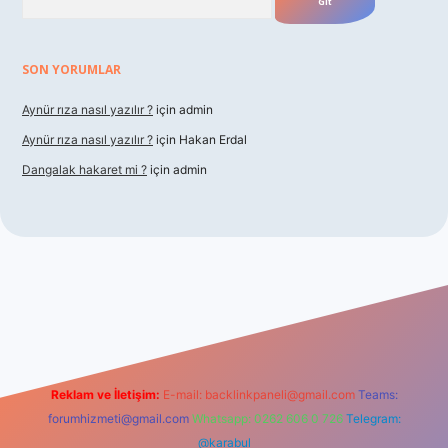
SON YORUMLAR
Aynür rıza nasıl yazılır ?
için
admin
Aynür rıza nasıl yazılır ?
için
Hakan Erdal
Dangalak hakaret mi ?
için
admin
betxper
Reklam ve İletişim:
E-mail:
backlinkpaneli@gmail.com
Teams:
forumhizmeti@gmail.com
Whatsapp: 0262 606 0 726
Telegram:
@karabul