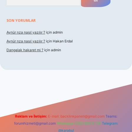
SON YORUMLAR
Aynür rıza nasıl yazılır ?
için
admin
Aynür rıza nasıl yazılır ?
için
Hakan Erdal
Dangalak hakaret mi ?
için
admin
betxper
Reklam ve İletişim:
E-mail:
backlinkpaneli@gmail.com
Teams:
forumhizmeti@gmail.com
Whatsapp: 0262 606 0 726
Telegram:
@karabul