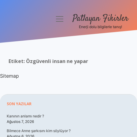
Patlayan Fikirler
menüyü
aç
Enerji dolu bilgilerle tanış!
Anasayfa
Gizlilik Politikası
Etiket:
Özgüvenli insan ne yapar
Yasal Uyarı
Sitemap
Hakkımızda
Sidebar
SON YAZILAR
Kanının anlamı nedir ?
Ağustos 7, 2026
Bilmece Anne şarkısını kim söylüyor ?
Ağustos 6, 2026