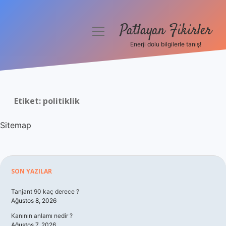
Patlayan Fikirler
menüyü
aç
Enerji dolu bilgilerle tanış!
Anasayfa
Gizlilik Politikası
Etiket:
politiklik
Yasal Uyarı
Sitemap
Hakkımızda
Sidebar
SON YAZILAR
Tanjant 90 kaç derece ?
Ağustos 8, 2026
Kanının anlamı nedir ?
Ağustos 7, 2026