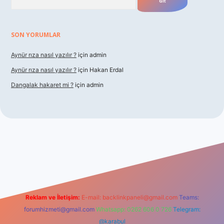
SON YORUMLAR
Aynür rıza nasıl yazılır ?
için
admin
Aynür rıza nasıl yazılır ?
için
Hakan Erdal
Dangalak hakaret mi ?
için
admin
etxper
Reklam ve İletişim:
E-mail:
backlinkpaneli@gmail.com
Teams:
forumhizmeti@gmail.com
Whatsapp: 0262 606 0 726
Telegram:
@karabul