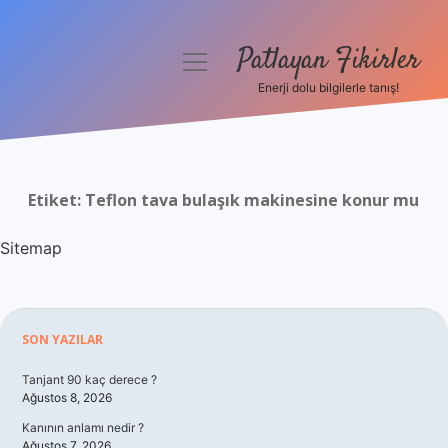
Patlayan Fikirler
menüyü
aç
Enerji dolu bilgilerle tanış!
Anasayfa
Gizlilik Politikası
Etiket:
Teflon tava bulaşık makinesine konur mu
Yasal Uyarı
Sitemap
Hakkımızda
Sidebar
SON YAZILAR
Tanjant 90 kaç derece ?
Ağustos 8, 2026
Kanının anlamı nedir ?
Ağustos 7, 2026