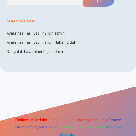
SON YORUMLAR
Aynür rıza nasıl yazılır ?
için
admin
Aynür rıza nasıl yazılır ?
için
Hakan Erdal
Dangalak hakaret mi ?
için
admin
betxper
Reklam ve İletişim:
E-mail:
backlinkpaneli@gmail.com
Teams:
forumhizmeti@gmail.com
Whatsapp: 0262 606 0 726
Telegram:
@karabul