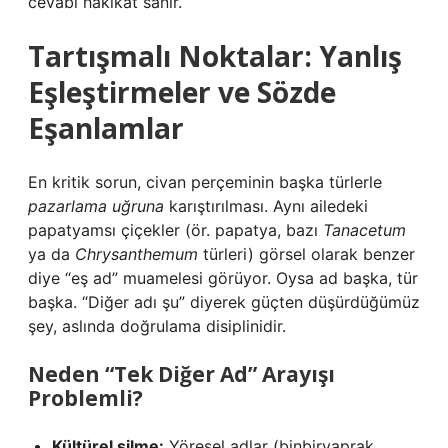
cevabı hakikat sanır.
Tartışmalı Noktalar: Yanlış
Eşleştirmeler ve Sözde
Eşanlamlar
En kritik sorun, civan perçeminin başka türlerle
pazarlama uğruna
karıştırılması. Aynı ailedeki
papatyamsı çiçekler (ör. papatya, bazı
Tanacetum
ya da
Chrysanthemum
türleri) görsel olarak benzer
diye “eş ad” muamelesi görüyor. Oysa ad başka, tür
başka. “Diğer adı şu” diyerek güçten düşürdüğümüz
şey, aslında doğrulama disiplinidir.
Neden “Tek Diğer Ad” Arayışı
Problemli?
Kültürel silme:
Yöresel adlar (binbiryaprak