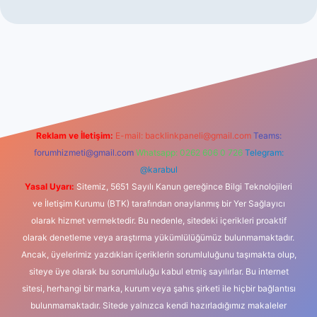
r
Reklam ve İletişim:
E-mail:
backlinkpaneli@gmail.com
Teams:
forumhizmeti@gmail.com
Whatsapp: 0262 606 0 726
Telegram:
@karabul
Yasal Uyarı:
Sitemiz, 5651 Sayılı Kanun gereğince Bilgi Teknolojileri
ve İletişim Kurumu (BTK) tarafından onaylanmış bir Yer Sağlayıcı
olarak hizmet vermektedir. Bu nedenle, sitedeki içerikleri proaktif
olarak denetleme veya araştırma yükümlülüğümüz bulunmamaktadır.
Ancak, üyelerimiz yazdıkları içeriklerin sorumluluğunu taşımakta olup,
siteye üye olarak bu sorumluluğu kabul etmiş sayılırlar. Bu internet
sitesi, herhangi bir marka, kurum veya şahıs şirketi ile hiçbir bağlantısı
bulunmamaktadır. Sitede yalnızca kendi hazırladığımız makaleler