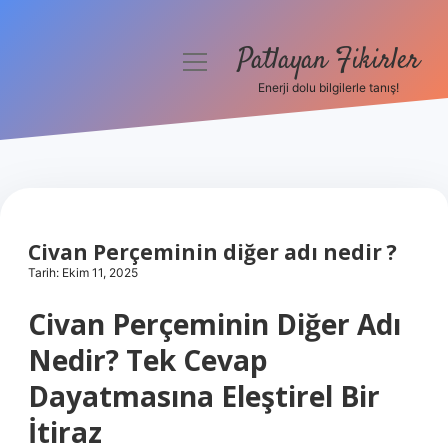
Patlayan Fikirler
menüyü
aç
Enerji dolu bilgilerle tanış!
Anasayfa
Gizlilik Politikası
Yasal Uyarı
Civan Perçeminin diğer adı nedir ?
Hakkımızda
Tarih: Ekim 11, 2025
Civan Perçeminin Diğer Adı
Nedir? Tek Cevap
Dayatmasına Eleştirel Bir
İtiraz