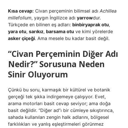
Kısa cevap:
Civan perçeminin bilimsel adı
Achillea
millefolium
, yaygın İngilizce adı
yarrow
dur.
Türkçede en bilinen eş adları:
binbiryaprak otu
,
yara otu
,
sarıkız
,
barsama otu
ve kimi yörelerde
asker çiçeği
. Ama mesele bu kadar basit değil.
“Civan Perçeminin Diğer Adı
Nedir?” Sorusuna Neden
Sinir Oluyorum
Çünkü bu soru, karmaşık bir kültürel ve botanik
gerçeği tek şıkka indirgemeye çalışıyor. Evet,
arama motorları basit cevap seviyor; ama doğa
basit değildir. “Diğer ad”ı bir cümleye sıkıştırınca,
sahada kullanılan zengin halk adlarını, bölgesel
farklılıkları ve yanlış eşleştirmeleri görünmez