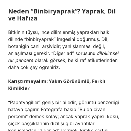
Neden “Binbiryaprak”? Yaprak, Dil
ve Hafıza
Bitkinin tüysü, ince dilimlenmiş yaprakları halk
dilinde “binbiryaprak” imgesini doğurmuş. Dil,
botaniğin canlı arşividir; yanlışlanması değil,
anlaşılması gerekir. “Diğer ad” sorusunu
dilbilimsel
bir pencere
olarak görsek, belki raf etiketlerinden
daha çok şey öğreniriz.
Karıştırmayalım: Yakın Görünümlü, Farklı
Kimlikler
“Papatyagiller” geniş bir ailedir; görüntü benzerliği
hataya çağırır. Fotoğrafa bakıp “Bu da civan
perçemi” demek kolay; ancak yaprak yapısı, koku,
çiçek başçıklarının dizilişi gibi ayrıntılar
konuşmadan “diğer ad” vermek, kimlik kartını