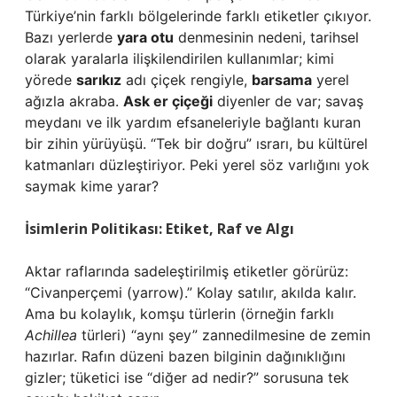
Türkiye’nin farklı bölgelerinde farklı etiketler çıkıyor.
Bazı yerlerde
yara otu
denmesinin nedeni, tarihsel
olarak yaralarla ilişkilendirilen kullanımlar; kimi
yörede
sarıkız
adı çiçek rengiyle,
barsama
yerel
ağızla akraba.
Ask er çiçeği
diyenler de var; savaş
meydanı ve ilk yardım efsaneleriyle bağlantı kuran
bir zihin yürüyüşü. “Tek bir doğru” ısrarı, bu kültürel
katmanları düzleştiriyor. Peki yerel söz varlığını yok
saymak kime yarar?
İsimlerin Politikası: Etiket, Raf ve Algı
Aktar raflarında sadeleştirilmiş etiketler görürüz:
“Civanperçemi (yarrow).” Kolay satılır, akılda kalır.
Ama bu kolaylık, komşu türlerin (örneğin farklı
Achillea
türleri) “aynı şey” zannedilmesine de zemin
hazırlar. Rafın düzeni bazen bilginin dağınıklığını
gizler; tüketici ise “diğer ad nedir?” sorusuna tek