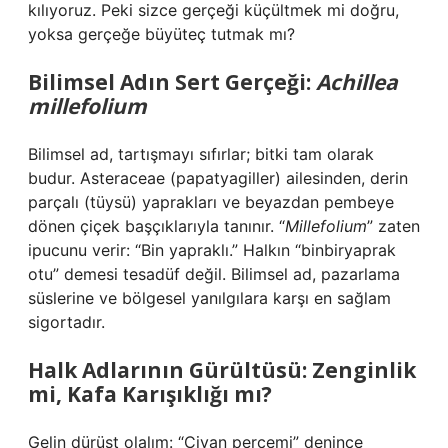
kılıyoruz. Peki sizce gerçeği küçültmek mi doğru,
yoksa gerçeğe büyüteç tutmak mı?
Bilimsel Adın Sert Gerçeği:
Achillea
millefolium
Bilimsel ad, tartışmayı sıfırlar; bitki tam olarak
budur. Asteraceae (papatyagiller) ailesinden, derin
parçalı (tüysü) yaprakları ve beyazdan pembeye
dönen çiçek başçıklarıyla tanınır. “
Millefolium
” zaten
ipucunu verir: “Bin yapraklı.” Halkın “binbiryaprak
otu” demesi tesadüf değil. Bilimsel ad, pazarlama
süslerine ve bölgesel yanılgılara karşı en sağlam
sigortadır.
Halk Adlarının Gürültüsü: Zenginlik
mi, Kafa Karışıklığı mı?
Gelin dürüst olalım: “Civan perçemi” denince