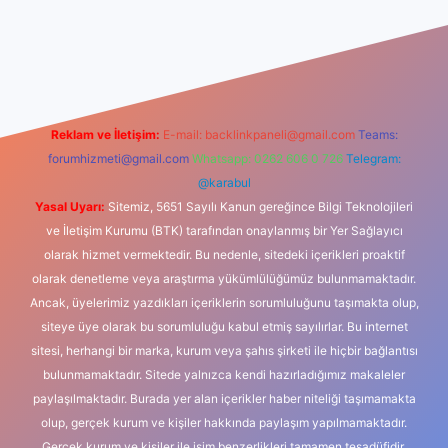
er
Reklam ve İletişim:
E-mail:
backlinkpaneli@gmail.com
Teams:
forumhizmeti@gmail.com
Whatsapp: 0262 606 0 726
Telegram:
@karabul
Yasal Uyarı:
Sitemiz, 5651 Sayılı Kanun gereğince Bilgi Teknolojileri
ve İletişim Kurumu (BTK) tarafından onaylanmış bir Yer Sağlayıcı
olarak hizmet vermektedir. Bu nedenle, sitedeki içerikleri proaktif
olarak denetleme veya araştırma yükümlülüğümüz bulunmamaktadır.
Ancak, üyelerimiz yazdıkları içeriklerin sorumluluğunu taşımakta olup,
siteye üye olarak bu sorumluluğu kabul etmiş sayılırlar. Bu internet
sitesi, herhangi bir marka, kurum veya şahıs şirketi ile hiçbir bağlantısı
bulunmamaktadır. Sitede yalnızca kendi hazırladığımız makaleler
paylaşılmaktadır. Burada yer alan içerikler haber niteliği taşımamakta
olup, gerçek kurum ve kişiler hakkında paylaşım yapılmamaktadır.
Gerçek kurum ve kişiler ile isim benzerlikleri tamamen tesadüfidir.