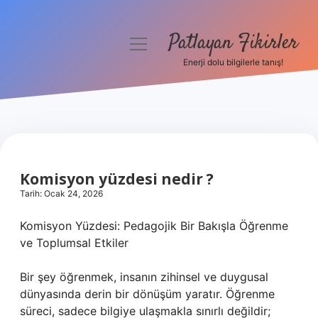
Patlayan Fikirler
menüyü
aç
Enerji dolu bilgilerle tanış!
Anasayfa
Gizlilik Politikası
Yasal Uyarı
Komisyon yüzdesi nedir ?
Hakkımızda
Tarih: Ocak 24, 2026
Komisyon Yüzdesi: Pedagojik Bir Bakışla Öğrenme
ve Toplumsal Etkiler
Bir şey öğrenmek, insanın zihinsel ve duygusal
dünyasında derin bir dönüşüm yaratır. Öğrenme
süreci, sadece bilgiye ulaşmakla sınırlı değildir;