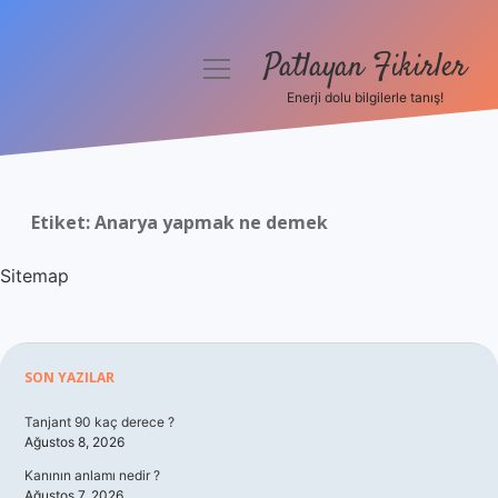
Patlayan Fikirler
menüyü
aç
Enerji dolu bilgilerle tanış!
Anasayfa
Gizlilik Politikası
Etiket:
Anarya yapmak ne demek
Yasal Uyarı
Sitemap
Hakkımızda
Sidebar
SON YAZILAR
Tanjant 90 kaç derece ?
Ağustos 8, 2026
Kanının anlamı nedir ?
Ağustos 7, 2026