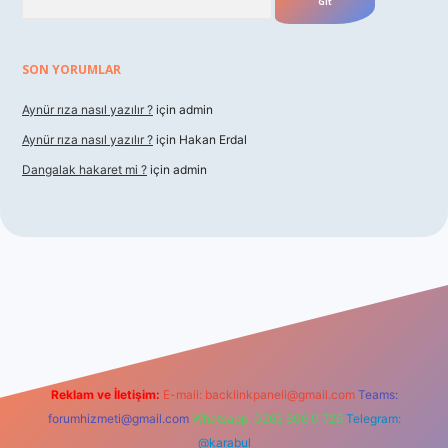
SON YORUMLAR
Aynür rıza nasıl yazılır ?
için
admin
Aynür rıza nasıl yazılır ?
için
Hakan Erdal
Dangalak hakaret mi ?
için
admin
betxper
Reklam ve İletişim:
E-mail:
backlinkpaneli@gmail.com
Teams:
forumhizmeti@gmail.com
Whatsapp: 0262 606 0 726
Telegram:
@karabul