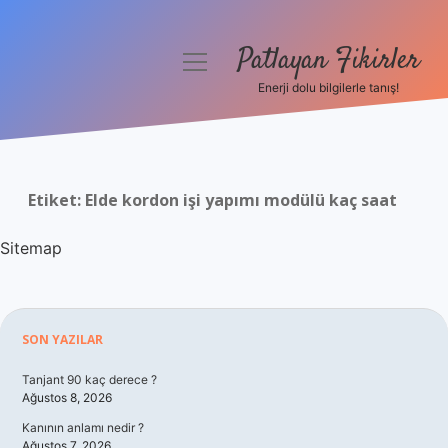
Patlayan Fikirler
menüyü
aç
Enerji dolu bilgilerle tanış!
Anasayfa
Gizlilik Politikası
Etiket:
Elde kordon işi yapımı modülü kaç saat
Yasal Uyarı
Sitemap
Hakkımızda
Sidebar
SON YAZILAR
Tanjant 90 kaç derece ?
Ağustos 8, 2026
Kanının anlamı nedir ?
Ağustos 7, 2026