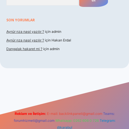
SON YORUMLAR
Aynür rıza nasıl yazılır ?
için
admin
Aynür rıza nasıl yazılır ?
için
Hakan Erdal
Dangalak hakaret mi ?
için
admin
r
Reklam ve İletişim:
E-mail:
backlinkpaneli@gmail.com
Teams:
forumhizmeti@gmail.com
Whatsapp: 0262 606 0 726
Telegram:
@karabul