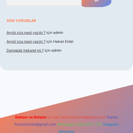
SON YORUMLAR
Aynür rıza nasıl yazılır ?
için
admin
Aynür rıza nasıl yazılır ?
için
Hakan Erdal
Dangalak hakaret mi ?
için
admin
betxper
Reklam ve İletişim:
E-mail:
backlinkpaneli@gmail.com
Teams:
forumhizmeti@gmail.com
Whatsapp: 0262 606 0 726
Telegram:
@karabul