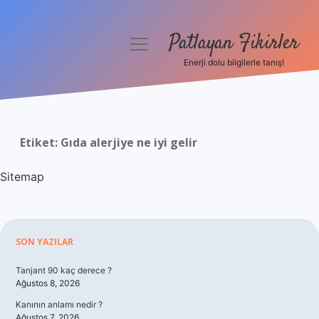
Patlayan Fikirler
menüyü
aç
Enerji dolu bilgilerle tanış!
Anasayfa
Gizlilik Politikası
Etiket:
Gıda alerjiye ne iyi gelir
Yasal Uyarı
Sitemap
Hakkımızda
Sidebar
SON YAZILAR
Tanjant 90 kaç derece ?
Ağustos 8, 2026
Kanının anlamı nedir ?
Ağustos 7, 2026