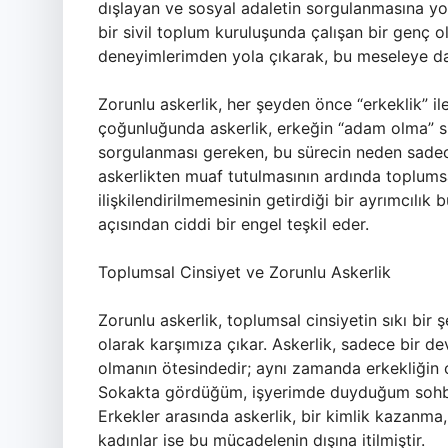
dışlayan ve sosyal adaletin sorgulanmasına yo
bir sivil toplum kuruluşunda çalışan bir genç o
deneyimlerimden yola çıkarak, bu meseleye da
Zorunlu askerlik, her şeyden önce “erkeklik” i
çoğunluğunda askerlik, erkeğin “adam olma” sü
sorgulanması gereken, bu sürecin neden sadece
askerlikten muaf tutulmasının ardında toplumsa
ilişkilendirilmemesinin getirdiği bir ayrımcılık
açısından ciddi bir engel teşkil eder.
Toplumsal Cinsiyet ve Zorunlu Askerlik
Zorunlu askerlik, toplumsal cinsiyetin sıkı bir şe
olarak karşımıza çıkar. Askerlik, sadece bir de
olmanın ötesindedir; aynı zamanda erkekliğin o
Sokakta gördüğüm, işyerimde duyduğum sohbetle
Erkekler arasında askerlik, bir kimlik kazanma
kadınlar ise bu mücadelenin dışına itilmiştir.