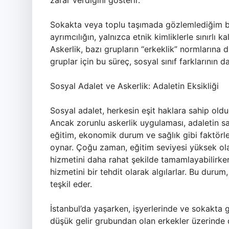
zarar verdiğini gösterir.
Sokakta veya toplu taşımada gözlemlediğim bi
ayrımcılığın, yalnızca etnik kimliklerle sınırlı k
Askerlik, bazı grupların “erkeklik” normlarına 
gruplar için bu süreç, sosyal sınıf farklarının 
Sosyal Adalet ve Askerlik: Adaletin Eksikliği
Sosyal adalet, herkesin eşit haklara sahip olduğu
Ancak zorunlu askerlik uygulaması, adaletin sağ
eğitim, ekonomik durum ve sağlık gibi faktörle
oynar. Çoğu zaman, eğitim seviyesi yüksek ola
hizmetini daha rahat şekilde tamamlayabilirke
hizmetini bir tehdit olarak algılarlar. Bu duru
teşkil eder.
İstanbul’da yaşarken, işyerlerinde ve sokakta
düşük gelir grubundan olan erkekler üzerinde